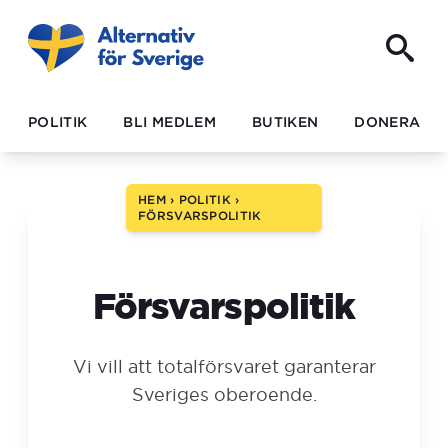
POLITIK
BLI MEDLEM
BUTIKEN
DONERA
HEM
›
POLITIK
›
FÖRSVARSPOLITIK
Försvarspolitik
Vi vill att totalförsvaret garanterar
Sveriges oberoende.