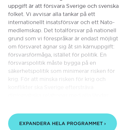
uppgift är att försvara Sverige och svenska
folket. Vi avvisar alla tankar på ett
internationellt insatsförsvar och ett Nato-
medlemskap. Det totalförsvar på nationell
grund som vi förespråkar är endast möjligt
om försvaret ägnar sig åt sin kärnuppgift:
försvarsförmåga, istället för politik. En
försvarspolitik måste bygga på en
säkerhetspolitik som minimerar risken för
krig. För att minska risken för krig och
konflikter ska Sverige eftersträva
diplomatiska relationer med alla länder.
Svensk utrikes- och säkerhetspolitik ska
vara oberoende stormakterna. Därför
avvisar vi både Nato- och EU-medlemskap.
EXPANDERA HELA PROGRAMMET ›