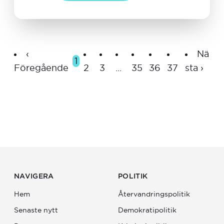
‹
Nä
1
Föregående
2
3
...
35
36
37
sta ›
NAVIGERA
POLITIK
Hem
Återvandrings­politik
Senaste nytt
Demokratipolitik