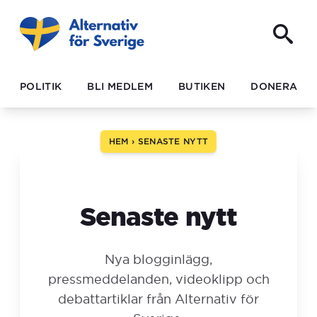
Navigated to Senaste nytt
POLITIK
BLI MEDLEM
BUTIKEN
DONERA
HEM
›
SENASTE NYTT
Senaste nytt
Nya blogginlägg,
pressmeddelanden, videoklipp och
debattartiklar från Alternativ för